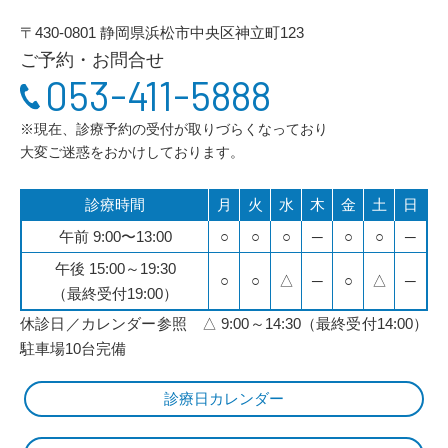
〒430-0801 静岡県浜松市中央区神立町123
ご予約・お問合せ
053-411-5888
※現在、診療予約の受付が取りづらくなっており
大変ご迷惑をおかけしております。
診療時間
月
火
水
木
金
土
日
午前 9:00〜13:00
○
○
○
─
○
○
─
午後 15:00～19:30
○
○
△
─
○
△
─
（最終受付19:00）
休診日／カレンダー参照 △ 9:00～14:30（最終受付14:00）
駐車場10台完備
診療日カレンダー