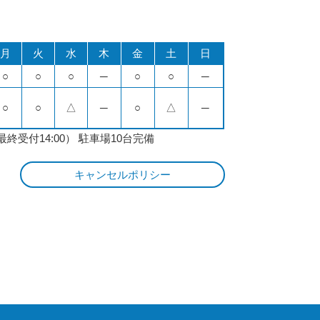
月
火
水
木
金
土
日
○
○
○
─
○
○
─
○
○
△
─
○
△
─
最終受付14:00） 駐車場10台完備
キャンセルポリシー